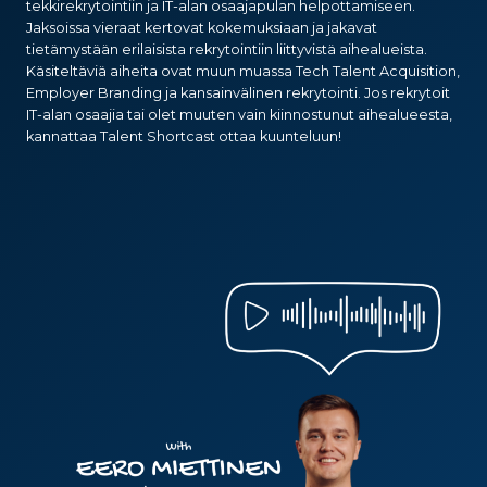
tekkirekrytointiin ja IT-alan osaajapulan helpottamiseen.
Jaksoissa vieraat kertovat kokemuksiaan ja jakavat
tietämystään erilaisista rekrytointiin liittyvistä aihealueista.
Käsiteltäviä aiheita ovat muun muassa Tech Talent Acquisition,
Employer Branding ja kansainvälinen rekrytointi. Jos rekrytoit
IT-alan osaajia tai olet muuten vain kiinnostunut aihealueesta,
kannattaa Talent Shortcast ottaa kuunteluun!