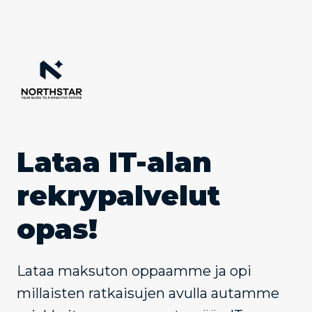
Skip
to
content
Lataa IT-alan
rekrypalvelut
opas!
Lataa maksuton oppaamme ja opi
millaisten ratkaisujen avulla autamme